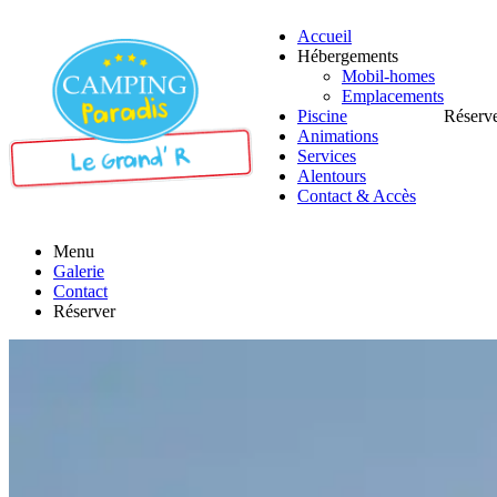
Accueil
Hébergements
Mobil-homes
Emplacements
Piscine
Réserv
Animations
Services
Alentours
Contact & Accès
Menu
Galerie
Contact
Réserver